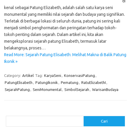
di
kenal sebagai Patung Elizabeth, adalah salah satu karya seni
monumental yang memiliki nilai sejarah dan budaya yang signifikan.
Terletak di berbagai lokasi di seluruh dunia, patung ini sering kali
menjadi simbol penghormatan dan peringatan terhadap tokoh-
tokoh penting dalam sejarah. Dalam artikel ini, kita akan
mengeksplorasi sejarah patung Elisabeth, termasuk latar
belakangnya, proses…
Read More: Sejarah Patung Elisabeth: Melihat Makna di Balik Patung
Ikonik »
Category:
Artikel
Tag:
KaryaSeni
,
KonservasiPatung
,
PatungElisabeth
,
PatungIkonik
,
Pematung
,
RatuElizabethI
,
SejarahPatung
,
SeniMonumental
,
SimbolSejarah
,
WarisanBudaya
Cari
Cari