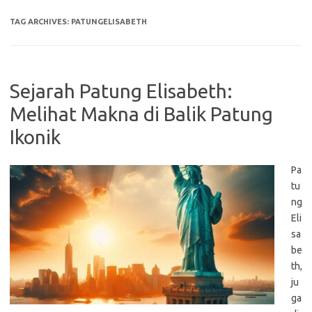
TAG ARCHIVES:
PATUNGELISABETH
Sejarah Patung Elisabeth:
Melihat Makna di Balik Patung
Ikonik
Pa
tu
ng
Eli
sa
be
th,
ju
ga