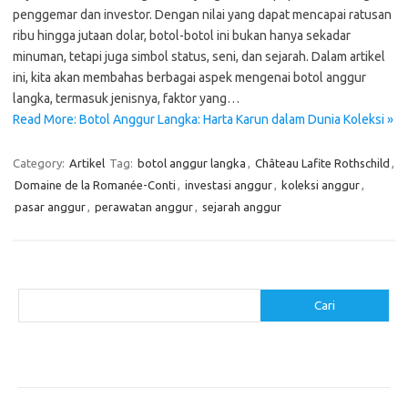
penggemar dan investor. Dengan nilai yang dapat mencapai ratusan
ribu hingga jutaan dolar, botol-botol ini bukan hanya sekadar
minuman, tetapi juga simbol status, seni, dan sejarah. Dalam artikel
ini, kita akan membahas berbagai aspek mengenai botol anggur
langka, termasuk jenisnya, faktor yang…
Read More: Botol Anggur Langka: Harta Karun dalam Dunia Koleksi »
Category:
Artikel
Tag:
botol anggur langka
,
Château Lafite Rothschild
,
Domaine de la Romanée-Conti
,
investasi anggur
,
koleksi anggur
,
pasar anggur
,
perawatan anggur
,
sejarah anggur
Cari
Cari
Pos-pos Terbaru
Cara Membuat Tempat Lilin dari Barang Bekas
Gaya Vintage di Media Sosial: Mengabadikan Momen Retro