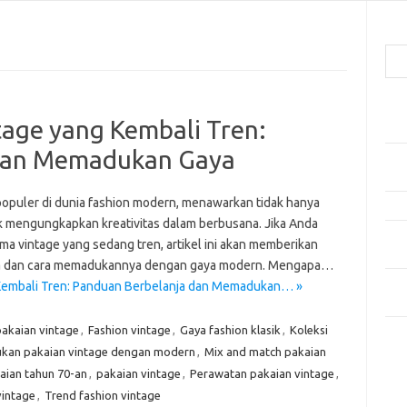
Cari
Pos
age yang Kembali Tren:
Car
dan Memadukan Gaya
Gay
Mom
 populer di dunia fashion modern, menawarkan tidak hanya
Menj
k mengungkapkan kreativitas dalam berbusana. Jika Anda
Per
ama vintage yang sedang tren, artikel ini akan memberikan
Ber
nda dan cara memadukannya dengan gaya modern. Mengapa…
Tip
Kembali Tren: Panduan Berbelanja dan Memadukan… »
dan
pakaian vintage
,
Fashion vintage
,
Gaya fashion klasik
,
Koleksi
Kom
an pakaian vintage dengan modern
,
Mix and match pakaian
Tid
aian tahun 70-an
,
pakaian vintage
,
Perawatan pakaian vintage
,
vintage
,
Trend fashion vintage
e