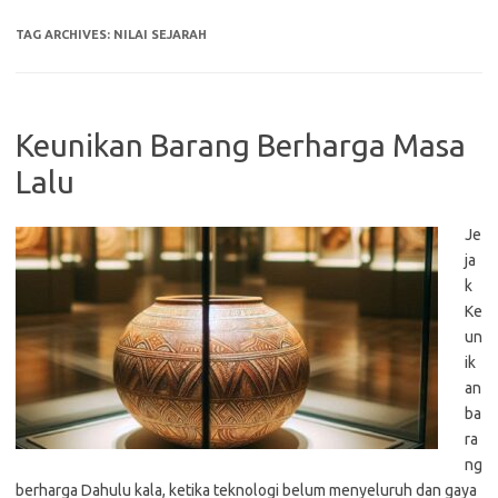
TAG ARCHIVES:
NILAI SEJARAH
Keunikan Barang Berharga Masa
Lalu
Je
ja
k
Ke
un
ik
an
ba
ra
ng
berharga Dahulu kala, ketika teknologi belum menyeluruh dan gaya