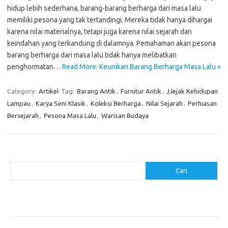
hidup lebih sederhana, barang-barang berharga dari masa lalu
memiliki pesona yang tak tertandingi. Mereka tidak hanya dihargai
karena nilai materialnya, tetapi juga karena nilai sejarah dan
keindahan yang terkandung di dalamnya. Pemahaman akan pesona
barang berharga dari masa lalu tidak hanya melibatkan
penghormatan…
Read More: Keunikan Barang Berharga Masa Lalu »
Category:
Artikel
Tag:
Barang Antik
,
Furnitur Antik
,
JJejak Kehidupan
Lampau
,
Karya Seni Klasik
,
Koleksi Berharga
,
Nilai Sejarah
,
Perhiasan
Bersejarah
,
Pesona Masa Lalu
,
Warisan Budaya
Cari
Cari
Pos-pos Terbaru
Cara Membuat Tempat Lilin dari Barang Bekas
Gaya Vintage di Media Sosial: Mengabadikan Momen Retro