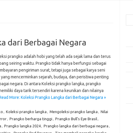
Cari
Pos
ka dari Berbagai Negara
Car
Gay
ksi prangko adalah hobi yang telah ada sejak lama dan terus
Mom
ang seiring waktu. Prangko tidak hanya berfungsi sebagai
Menj
mbayaran pengiriman surat, tetapi juga sebagai karya seni
r yang mencerminkan sejarah, budaya, dan peristiwa penting
Per
Ber
bagai negara. Di antara Koleksi prangko langka, prangko
emiliki daya tarik tersendiri karena keunikan dan nilainya
Tip
Read More: Koleksi Prangko Langka dari Berbagai Negara »
dan
ko
,
Koleksi prangko langka
,
Mengoleksi prangko langka
,
Nilai
Kom
Tid
rror
,
Prangko berharga tinggi
,
Prangko Bull's Eye Brasil
,
a
,
Prangko langka 2024
,
Prangko langka dari berbagai negara
,
e
ritius
,
Prangko Red Revenue
,
Tips membeli prangko langka