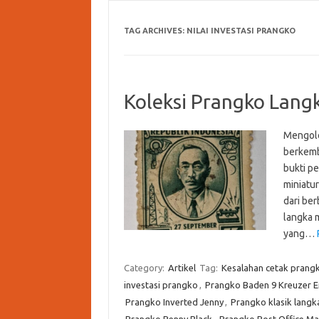
TAG ARCHIVES:
NILAI INVESTASI PRANGKO
Koleksi Prangko Lang
Mengole
berkemb
bukti pe
miniatu
dari ber
langka m
yang…
Category:
Artikel
Tag:
Kesalahan cetak prang
investasi prangko
,
Prangko Baden 9 Kreuzer E
Prangko Inverted Jenny
,
Prangko klasik langk
Prangko Penny Black
,
Prangko Post Office Mau