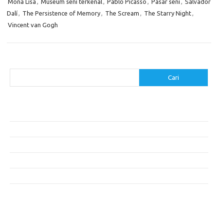
Mona Lisa
,
Museum seni terkenal
,
Pablo Picasso
,
Pasar seni
,
Salvador
Dalí
,
The Persistence of Memory
,
The Scream
,
The Starry Night
,
Vincent van Gogh
Cari
Cari
Pos-pos Terbaru
Cara Membuat Tempat Lilin dari Barang Bekas
Gaya Vintage di Media Sosial: Mengabadikan Momen Retro
Menjelajahi Barang Antik: Perjalanan Melalui Waktu
Perjalanan Tanggung Jawab: Tren Wisata Berkelanjutan
Tips Menata Furniture agar Ruangan Terlihat Rapi dan Teratur
Komentar Terbaru
Tidak ada komentar untuk ditampilkan.