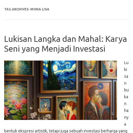
TAG ARCHIVES:
MONA LISA
Lukisan Langka dan Mahal: Karya
Seni yang Menjadi Investasi
Lu
ki
sa
n
bu
ka
n
ha
ny
a
bentuk ekspresi artistik, tetapi juga sebuah investasi berharga yang