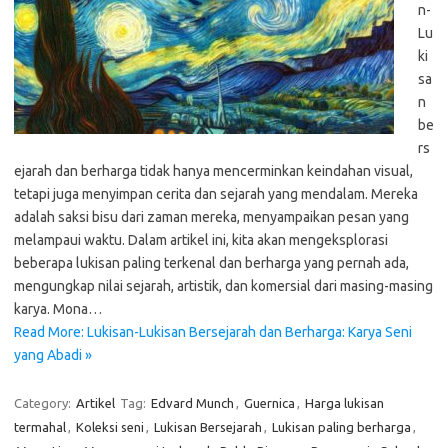
n-
Lu
ki
sa
n
be
rs
ejarah dan berharga tidak hanya mencerminkan keindahan visual,
tetapi juga menyimpan cerita dan sejarah yang mendalam. Mereka
adalah saksi bisu dari zaman mereka, menyampaikan pesan yang
melampaui waktu. Dalam artikel ini, kita akan mengeksplorasi
beberapa lukisan paling terkenal dan berharga yang pernah ada,
mengungkap nilai sejarah, artistik, dan komersial dari masing-masing
karya. Mona…
Read More: Lukisan-Lukisan Bersejarah dan Berharga: Karya Seni
yang Abadi »
Category:
Artikel
Tag:
Edvard Munch
,
Guernica
,
Harga lukisan
termahal
,
Koleksi seni
,
Lukisan Bersejarah
,
Lukisan paling berharga
,