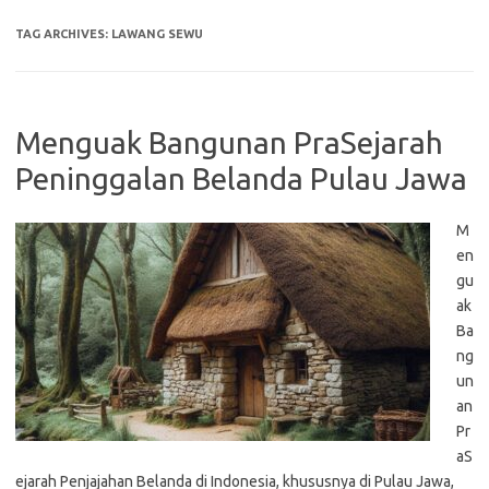
TAG ARCHIVES:
LAWANG SEWU
Menguak Bangunan PraSejarah
Peninggalan Belanda Pulau Jawa
M
en
gu
ak
Ba
ng
un
an
Pr
aS
ejarah Penjajahan Belanda di Indonesia, khususnya di Pulau Jawa,