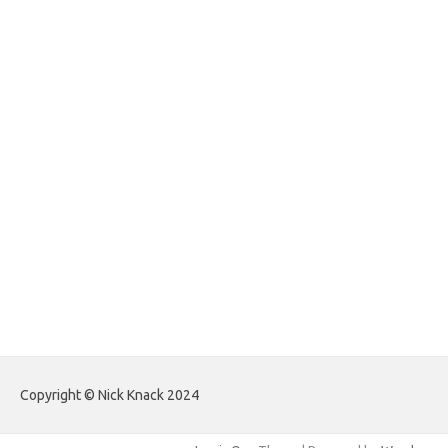
foreximf.my.id
forexlive.my.id
forextradingreviews.my.id
forextrading.my.id
forextimeconverter.my.id
egritud.com
forhelpyou.com
gailhfleming.com
heyimalivemag.com
hyunsunkimhahm.com
ihrm2016.com
illinoistechcon.com
jilliankaulpeterson.com
jlrppatterns.com
johnmgerber.com
Paito HK Raja Paito
Copyright © Nick Knack 2024