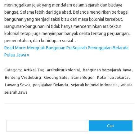
meninggalkan jejak yang mendalam dalam sejarah dan budaya
bangsa. Selama lebih dari tiga abad, Belanda mendirikan berbagai
bangunan yang menjadi saksi bisu dari masa kolonial tersebut.
Bangunan-bangunan ini tidak hanya mencerminkan arsitektur
kolonial tetapi juga menyimpan banyak cerita tentang perjuangan,
pemerintahan, dan kehidupan sosial…
Read More: Menguak Bangunan PraSejarah Peninggalan Belanda
Pulau Jawa »
Category:
Artikel
Tag:
arsitektur kolonial
,
bangunan bersejarah Jawa
,
Benteng Vredeburg
,
Gedung Sate
,
Istana Bogor
,
Kota Tua Jakarta
,
Lawang Sewu
,
penjajahan Belanda
,
sejarah kolonial Indonesia
,
wisata
sejarah Jawa
Cari
Cari