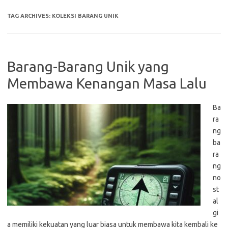
TAG ARCHIVES:
KOLEKSI BARANG UNIK
Barang-Barang Unik yang
Membawa Kenangan Masa Lalu
Ba
ra
ng
ba
ra
ng
no
st
al
gi
a memiliki kekuatan yang luar biasa untuk membawa kita kembali ke