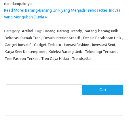
dan dampaknya…
Read More: Barang-Barang Unik yang Menjadi Trendsetter: Inovasi
yang Mengubah Dunia »
Category:
Artikel
Tag:
Barang-Barang Trendy
,
barang-barang unik
,
Dekorasi Rumah Tren
,
Desain Interior Kreatif
,
Desain Perabotan Unik
,
Gadget Inovatif
,
Gadget Terbaru
,
Inovasi Fashion
,
Investasi Seni
,
Karya Seni Kontemporer
,
Koleksi Barang Unik
,
Teknologi Terbaru
,
Tren Fashion Terkini
,
Tren Gaya Hidup
,
Trendsetter
Cari
Cari
Pos-pos Terbaru
Cara Membuat Tempat Lilin dari Barang Bekas
Gaya Vintage di Media Sosial: Mengabadikan Momen Retro