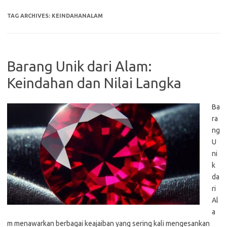
TAG ARCHIVES:
KEINDAHANALAM
Barang Unik dari Alam:
Keindahan dan Nilai Langka
Ba
ra
ng
U
ni
k
da
ri
Al
a
m menawarkan berbagai keajaiban yang sering kali mengesankan