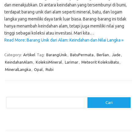
dan menakjubkan. Di antara keindahan yang tersembunyi di bumi,
terdapat barang unik dari alam seperti mineral, batu, dan logam
langka yang memiliki daya tarik luar biasa. Barang-barang ini tidak
hanya menambah keindahan alam, tetapi juga memiliki nilai yang
tinggi sebagai koleksi atau investasi. Mari kita…
Read More: Barang Unik dari Alam: Keindahan dan Nilai Langka »
Category:
Artikel
Tag:
BarangUnik
,
BatuPermata
,
Berlian
,
Jade
,
KeindahanAlam
,
KoleksiMineral
,
Larimar
,
Meteorit KoleksiBatu
,
MineralLangka
,
Opal
,
Rubi
Cari
Cari
Pos-pos Terbaru
Cara Membuat Tempat Lilin dari Barang Bekas
Gaya Vintage di Media Sosial: Mengabadikan Momen Retro