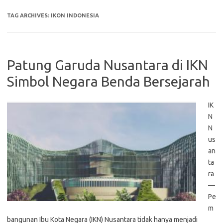
TAG ARCHIVES:
IKON INDONESIA
Patung Garuda Nusantara di IKN
Simbol Negara Benda Bersejarah
IK
N
N
us
an
ta
ra
—
Pe
m
bangunan Ibu Kota Negara (IKN) Nusantara tidak hanya menjadi