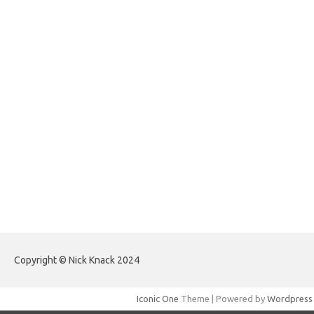
forexlive.my.id
forextradingreviews.my.id
forextrading.my.id
forextimeconverter.my.id
egritud.com
forhelpyou.com
gailhfleming.com
heyimalivemag.com
hyunsunkimhahm.com
ihrm2016.com
illinoistechcon.com
jilliankaulpeterson.com
jlrppatterns.com
johnmgerber.com
Paito HK Raja Paito
Copyright © Nick Knack 2024
Iconic One
Theme | Powered by
Wordpress