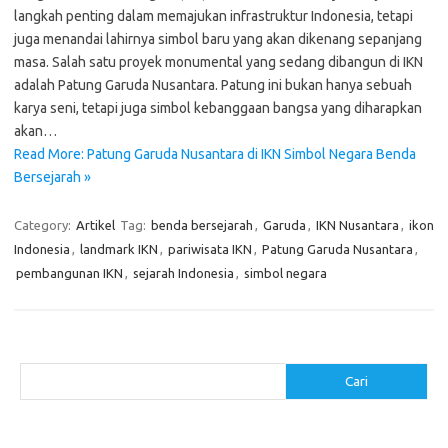
langkah penting dalam memajukan infrastruktur Indonesia, tetapi
juga menandai lahirnya simbol baru yang akan dikenang sepanjang
masa. Salah satu proyek monumental yang sedang dibangun di IKN
adalah Patung Garuda Nusantara. Patung ini bukan hanya sebuah
karya seni, tetapi juga simbol kebanggaan bangsa yang diharapkan
akan…
Read More: Patung Garuda Nusantara di IKN Simbol Negara Benda
Bersejarah »
Category:
Artikel
Tag:
benda bersejarah
,
Garuda
,
IKN Nusantara
,
ikon
Indonesia
,
landmark IKN
,
pariwisata IKN
,
Patung Garuda Nusantara
,
pembangunan IKN
,
sejarah Indonesia
,
simbol negara
Cari
Cari
Pos-pos Terbaru