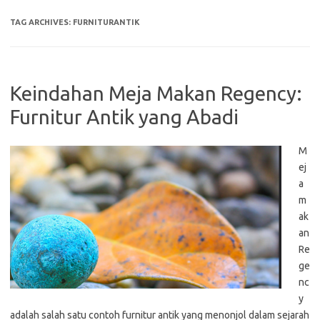
TAG ARCHIVES:
FURNITURANTIK
Keindahan Meja Makan Regency:
Furnitur Antik yang Abadi
M
ej
a
m
ak
an
Re
ge
nc
y
adalah salah satu contoh furnitur antik yang menonjol dalam sejarah