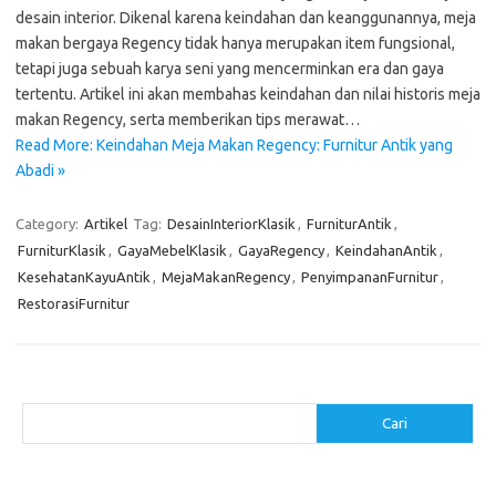
desain interior. Dikenal karena keindahan dan keanggunannya, meja
makan bergaya Regency tidak hanya merupakan item fungsional,
tetapi juga sebuah karya seni yang mencerminkan era dan gaya
tertentu. Artikel ini akan membahas keindahan dan nilai historis meja
makan Regency, serta memberikan tips merawat…
Read More: Keindahan Meja Makan Regency: Furnitur Antik yang
Abadi »
Category:
Artikel
Tag:
DesainInteriorKlasik
,
FurniturAntik
,
FurniturKlasik
,
GayaMebelKlasik
,
GayaRegency
,
KeindahanAntik
,
KesehatanKayuAntik
,
MejaMakanRegency
,
PenyimpananFurnitur
,
RestorasiFurnitur
Cari
Cari
Pos-pos Terbaru