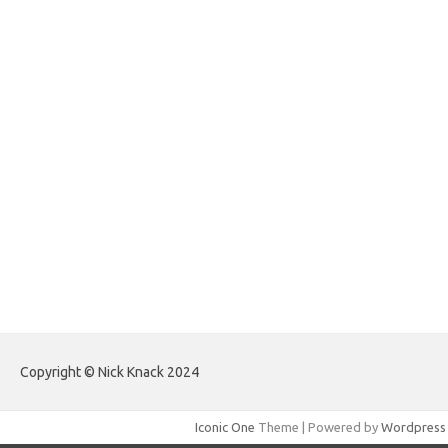
forexlive.my.id
forextradingreviews.my.id
forextrading.my.id
forextimeconverter.my.id
egritud.com
forhelpyou.com
gailhfleming.com
heyimalivemag.com
hyunsunkimhahm.com
ihrm2016.com
illinoistechcon.com
jilliankaulpeterson.com
jlrppatterns.com
johnmgerber.com
Paito HK Raja Paito
Copyright © Nick Knack 2024
Iconic One
Theme | Powered by
Wordpress