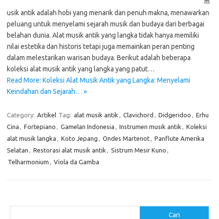
m
usik antik adalah hobi yang menarik dan penuh makna, menawarkan
peluang untuk menyelami sejarah musik dan budaya dari berbagai
belahan dunia. Alat musik antik yang langka tidak hanya memiliki
nilai estetika dan historis tetapi juga memainkan peran penting
dalam melestarikan warisan budaya. Berikut adalah beberapa
koleksi alat musik antik yang langka yang patut…
Read More: Koleksi Alat Musik Antik yang Langka: Menyelami
Keindahan dan Sejarah… »
Category:
Artikel
Tag:
alat musik antik
,
Clavichord
,
Didgeridoo
,
Erhu
Cina
,
Fortepiano
,
Gamelan Indonesia
,
Instrumen musik antik
,
Koleksi
alat musik langka
,
Koto Jepang
,
Ondes Martenot
,
Panflute Amerika
Selatan
,
Restorasi alat musik antik
,
Sistrum Mesir Kuno
,
Telharmonium
,
Viola da Gamba
Cari
Cari