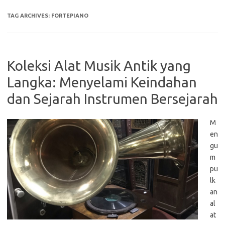
TAG ARCHIVES:
FORTEPIANO
Koleksi Alat Musik Antik yang
Langka: Menyelami Keindahan
dan Sejarah Instrumen Bersejarah
M
en
gu
m
pu
lk
an
al
at