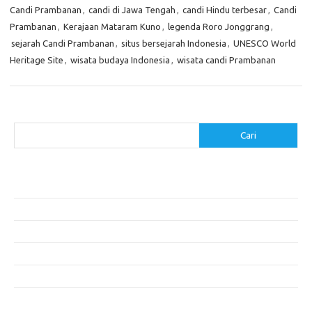
Candi Prambanan
,
candi di Jawa Tengah
,
candi Hindu terbesar
,
Candi
Prambanan
,
Kerajaan Mataram Kuno
,
legenda Roro Jonggrang
,
sejarah Candi Prambanan
,
situs bersejarah Indonesia
,
UNESCO World
Heritage Site
,
wisata budaya Indonesia
,
wisata candi Prambanan
Cari
Cari
Pos-pos Terbaru
Cara Membuat Tempat Lilin dari Barang Bekas
Gaya Vintage di Media Sosial: Mengabadikan Momen Retro
Menjelajahi Barang Antik: Perjalanan Melalui Waktu
Perjalanan Tanggung Jawab: Tren Wisata Berkelanjutan
Tips Menata Furniture agar Ruangan Terlihat Rapi dan Teratur
Komentar Terbaru