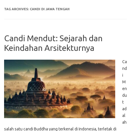
TAG ARCHIVES:
CANDI DI JAWA TENGAH
Candi Mendut: Sejarah dan
Keindahan Arsitekturnya
Ca
nd
i
M
en
du
t
ad
al
ah
salah satu candi Buddha yang terkenal di Indonesia, terletak di