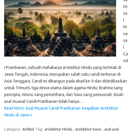
tA
sa
l
M
ua
sa
l
Ca
nd
i Prambanan, sebuah mahakarya arsitektur Hindu yang terletak di
Jawa Tengah, Indonesia, merupakan salah satu candi terbesar di
Asia Tenggara. Candi ini dibangun pada abad ke-9 dan didedikasikan
untuk Trimurti, tiga dewa utama dalam agama Hindu: Brahma sang
pencipta, Wisnu sang pemelihara, dan Siwa sang pemusnah. Kisah
asal muasal Candi Prambanan tidak hanya…
Read More: Asal Muasal Candi Prambanan: Keajaiban Arsitektur
Hindu di Jawa »
Category:
Artikel
Tag:
arsitektur Hindu
,
arsitektur kuno
,
asal usul