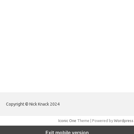
forextradingreviews.my.id
forextrading.my.id
forextimeconverter.my.id
egritud.com
forhelpyou.com
gailhfleming.com
heyimalivemag.com
hyunsunkimhahm.com
ihrm2016.com
illinoistechcon.com
jilliankaulpeterson.com
jlrppatterns.com
johnmgerber.com
Paito HK Raja Paito
Copyright © Nick Knack 2024
Iconic One
Theme | Powered by
Wordpress
Exit mobile version