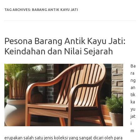
TAG ARCHIVES:
BARANG ANTIK KAYU JATI
Pesona Barang Antik Kayu Jati:
Keindahan dan Nilai Sejarah
Ba
ra
ng
an
tik
ka
yu
jat
i
m
erupakan salah satu jenis koleksi yang sangat dicari oleh para