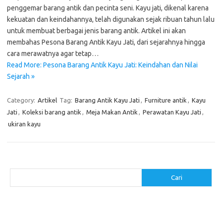
penggemar barang antik dan pecinta seni. Kayu jati, dikenal karena
kekuatan dan keindahannya, telah digunakan sejak ribuan tahun lalu
untuk membuat berbagai jenis barang antik. Artikel ini akan
membahas Pesona Barang Antik Kayu Jati, dari sejarahnya hingga
cara merawatnya agar tetap…
Read More: Pesona Barang Antik Kayu Jati: Keindahan dan Nilai
Sejarah »
Category:
Artikel
Tag:
Barang Antik Kayu Jati
,
Furniture antik
,
Kayu
Jati
,
Koleksi barang antik
,
Meja Makan Antik
,
Perawatan Kayu Jati
,
ukiran kayu
Cari
Cari
Pos-pos Terbaru
Cara Membuat Tempat Lilin dari Barang Bekas