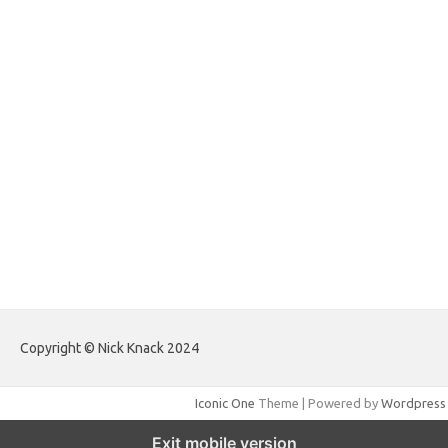
forextradingreviews.my.id
forextrading.my.id
forextimeconverter.my.id
egritud.com
forhelpyou.com
gailhfleming.com
heyimalivemag.com
hyunsunkimhahm.com
ihrm2016.com
illinoistechcon.com
jilliankaulpeterson.com
jlrppatterns.com
johnmgerber.com
Paito HK Raja Paito
Copyright © Nick Knack 2024
Iconic One
Theme | Powered by
Wordpress
Exit mobile version