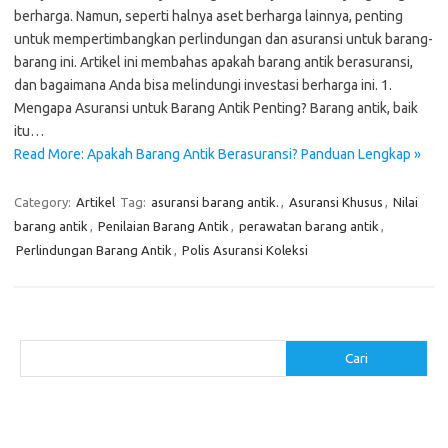
berharga. Namun, seperti halnya aset berharga lainnya, penting
untuk mempertimbangkan perlindungan dan asuransi untuk barang-
barang ini. Artikel ini membahas apakah barang antik berasuransi,
dan bagaimana Anda bisa melindungi investasi berharga ini. 1.
Mengapa Asuransi untuk Barang Antik Penting? Barang antik, baik
itu…
Read More: Apakah Barang Antik Berasuransi? Panduan Lengkap »
Category:
Artikel
Tag:
asuransi barang antik.
,
Asuransi Khusus
,
Nilai
barang antik
,
Penilaian Barang Antik
,
perawatan barang antik
,
Perlindungan Barang Antik
,
Polis Asuransi Koleksi
Cari
Cari
Pos-pos Terbaru
Cara Membuat Tempat Lilin dari Barang Bekas