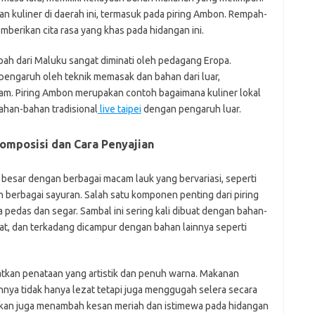
j
n kuliner di daerah ini, termasuk pada piring Ambon. Rempah-
mberikan cita rasa yang khas pada hidangan ini.
Pai
ah dari Maluku sangat diminati oleh pedagang Eropa.
rpengaruh oleh teknik memasak dan bahan dari luar,
m. Piring Ambon merupakan contoh bagaimana kuliner lokal
han-bahan tradisional
live taipei
dengan pengaruh luar.
omposisi dan Cara Penyajian
g besar dengan berbagai macam lauk yang bervariasi, seperti
n berbagai sayuran. Salah satu komponen penting dari piring
 pedas dan segar. Sambal ini sering kali dibuat dengan bahan-
at, dan terkadang dicampur dengan bahan lainnya seperti
atkan penataan yang artistik dan penuh warna. Makanan
nnya tidak hanya lezat tetapi juga menggugah selera secara
kan juga menambah kesan meriah dan istimewa pada hidangan