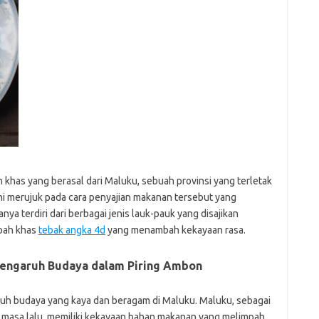
f
fi
g
h
ho
h
ic
im
ja
fo
fo
fo
fo
khas yang berasal dari Maluku, sebuah provinsi yang terletak
fo
sini merujuk pada cara penyajian makanan tersebut yang
eg
ya terdiri dari berbagai jenis lauk-pauk yang disajikan
fo
ga
pah khas
tebak angka 4d
yang menambah kekayaan rasa.
h
h
Pengaruh Budaya dalam Piring Ambon
i
il
ji
aruh budaya yang kaya dan beragam di Maluku. Maluku, sebagai
jl
 masa lalu, memiliki kekayaan bahan makanan yang melimpah.