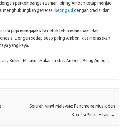
g dengan perkembangan zaman, piring Ambon tetap menjadi
sia, menghubungkan generasi
beting 6d
dengan tradisi dan
tetapi juga mengajak kita untuk lebih memahami dan
donesia. Dengan setiap suap piring Ambon, kita merasakan
daya yang kaya.
esia
,
Kuliner Maluku
,
Makanan khas Ambon
,
Piring Ambon
,
a
Sejarah Vinyl Malaysia: Fenomena Musik dan
Koleksi Piring Hitam
→