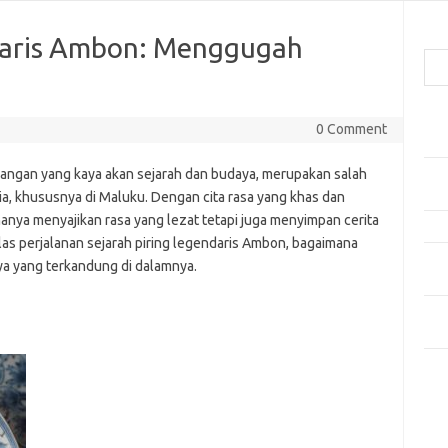
Cari
ndaris Ambon: Menggugah
Pos
0 Comment
Car
dangan yang kaya akan sejarah dan budaya, merupakan salah
Gay
Mom
sia, khususnya di Maluku. Dengan cita rasa yang khas dan
anya menyajikan rasa yang lezat tetapi juga menyimpan cerita
Menj
ulas perjalanan sejarah piring legendaris Ambon, bagaimana
Per
ya yang terkandung di dalamnya.
Ber
Tip
dan
Kom
Tid
e