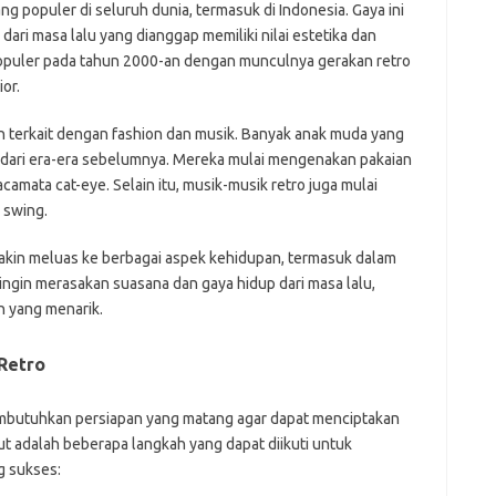
j
ng populer di seluruh dunia, termasuk di Indonesia. Gaya ini
ari masa lalu yang dianggap memiliki nilai estetika dan
Pai
 populer pada tahun 2000-an dengan munculnya gerakan retro
or.
ih terkait dengan fashion dan musik. Banyak anak muda yang
ik dari era-era sebelumnya. Mereka mulai mengenakan pakaian
kacamata cat-eye. Selain itu, musik-musik retro juga mulai
n swing.
makin meluas ke berbagai aspek kehidupan, termasuk dalam
ngin merasakan suasana dan gaya hidup dari masa lalu,
n yang menarik.
Retro
butuhkan persiapan yang matang agar dapat menciptakan
t adalah beberapa langkah yang dapat diikuti untuk
g sukses: