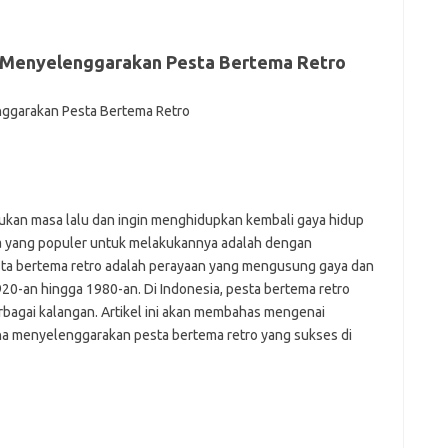
f
fi
g
 Menyelenggarakan Pesta Bertema Retro
h
ho
h
ic
im
ja
fo
fo
dukan masa lalu dan ingin menghidupkan kembali gaya hidup
fo
ara yang populer untuk melakukannya adalah dengan
fo
fo
ta bertema retro adalah perayaan yang mengusung gaya dan
eg
1920-an hingga 1980-an. Di Indonesia, pesta bertema retro
fo
rbagai kalangan. Artikel ini akan membahas mengenai
ga
a menyelenggarakan pesta bertema retro yang sukses di
h
h
i
il
ji
jl