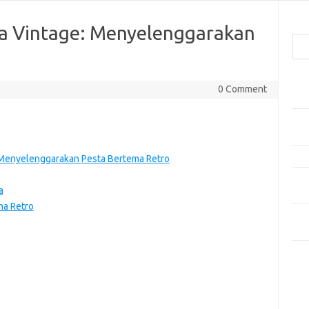
Cari
a Vintage: Menyelenggarakan
Pos
0 Comment
Car
Gay
Mom
Menj
 Menyelenggarakan Pesta Bertema Retro
Per
a
Ber
a Retro
Tip
dan
Kom
Tid
e