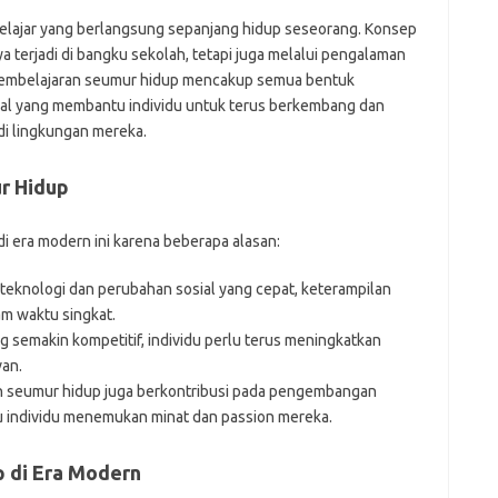
f
elajar yang berlangsung sepanjang hidup seseorang. Konsep
fi
 terjadi di bangku sekolah, tetapi juga melalui pengalaman
g
l. Pembelajaran seumur hidup mencakup semua bentuk
h
ho
mal yang membantu individu untuk terus berkembang dan
h
di lingkungan mereka.
ic
im
r Hidup
ja
fo
fo
i era modern ini karena beberapa alasan:
fo
fo
eknologi dan perubahan sosial yang cepat, keterampilan
fo
eg
am waktu singkat.
fo
ng semakin kompetitif, individu perlu terus meningkatkan
ga
van.
h
 seumur hidup juga berkontribusi pada pengembangan
h
u individu menemukan minat dan passion mereka.
i
il
ji
 di Era Modern
jl