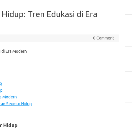
Cari
Hidup: Tren Edukasi di Era
Pos
0 Comment
Car
Gay
Mom
Menj
Per
Ber
p
up
Tip
ra Modern
dan
ran Seumur Hidup
Kom
Tid
r Hidup
e