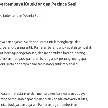
ertemunya Kolektor dan Pecinta Seni
f
fi
g
h
ho
h
ic
im
ja
aya dan sejarah. Salah satu cara untuk menghargai dan
fo
ui barang-barang antik. Pameran barang antik adalah tempat di
fo
emu, berbagi pengetahuan, dan menemukan barang-barang
fo
enjelaskan mengapa pameran barang antik penting, mengapa
fo
fo
eni, serta beberapa pameran barang antik terkenal di
eg
fo
ga
h
h
i
ng dalam melestarikan dan mempromosikan warisan budaya
il
barang bersejarah dapat dipamerkan kepada masyarakat luas,
ji
jl
-nilai budaya dan sejarah. Pameran juga memberikan