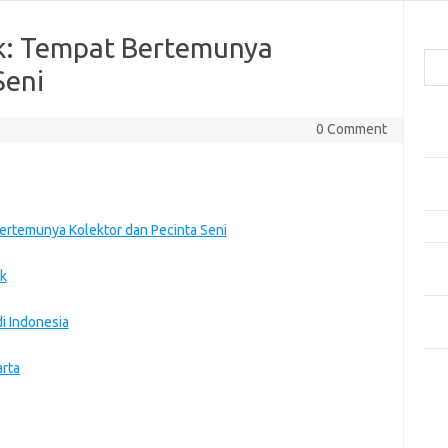
Cari
k: Tempat Bertemunya
Seni
Pos
0 Comment
Car
Gay
Mom
Menj
ertemunya Kolektor dan Pecinta Seni
Per
ik
Ber
Tip
i Indonesia
dan
arta
Kom
Tid
e