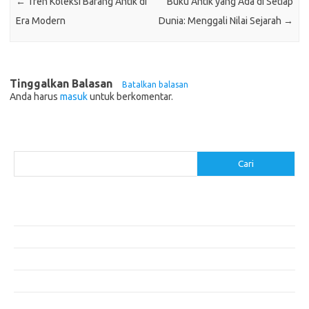
←
Tren Koleksi Barang Antik di
Buku Antik yang Ada di Setiap
Era Modern
Dunia: Menggali Nilai Sejarah
→
Tinggalkan Balasan
Batalkan balasan
Anda harus
masuk
untuk berkomentar.
Cari
Cari
Pos-pos Terbaru
Cara Membuat Tempat Lilin dari Barang Bekas
Gaya Vintage di Media Sosial: Mengabadikan Momen Retro
Menjelajahi Barang Antik: Perjalanan Melalui Waktu
Perjalanan Tanggung Jawab: Tren Wisata Berkelanjutan
Tips Menata Furniture agar Ruangan Terlihat Rapi dan Teratur