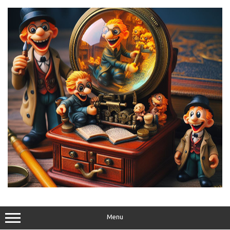
Skip
to
content
Menu