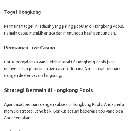
Togel Hongkong
Permainan togel ini adalah yang paling populer di Hongkong Pools.
Pemain dapat memilih angka dan menunggu hasil pengundian.
Permainan Live Casino
Untuk pengalaman yang lebih interaktif, Hongkong Pools juga
menyediakan permainan live casino, di mana Anda dapat bermain
dengan dealer secara langsung.
Strategi Bermain di Hongkong Pools
Agar dapat bermain dengan sukses di Hongkong Pools, Anda perlu
memiliki strategi yang baik. Berikut adalah beberapa tips yang bisa
Anda terapkan: