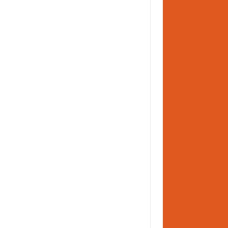
ohnmgerber.com
to HK Raja Paito