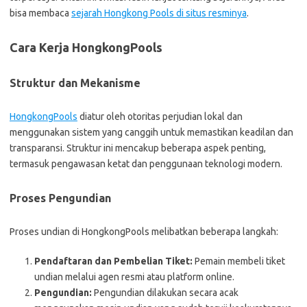
bisa membaca
sejarah Hongkong Pools di situs resminya
.
Cara Kerja HongkongPools
Struktur dan Mekanisme
HongkongPools
diatur oleh otoritas perjudian lokal dan
menggunakan sistem yang canggih untuk memastikan keadilan dan
transparansi. Struktur ini mencakup beberapa aspek penting,
termasuk pengawasan ketat dan penggunaan teknologi modern.
Proses Pengundian
Proses undian di HongkongPools melibatkan beberapa langkah:
Pendaftaran dan Pembelian Tiket:
Pemain membeli tiket
undian melalui agen resmi atau platform online.
Pengundian:
Pengundian dilakukan secara acak