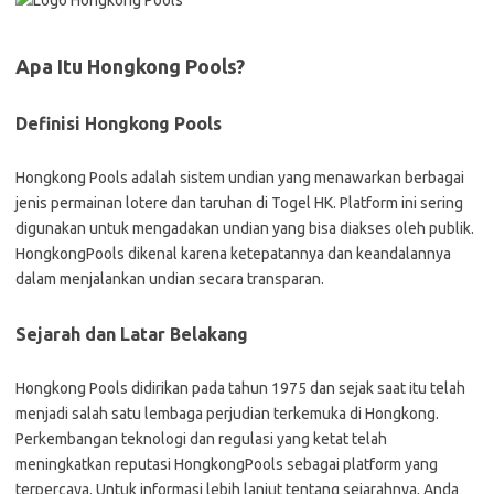
Apa Itu Hongkong Pools?
Definisi Hongkong Pools
Hongkong Pools adalah sistem undian yang menawarkan berbagai
jenis permainan lotere dan taruhan di Togel HK. Platform ini sering
digunakan untuk mengadakan undian yang bisa diakses oleh publik.
HongkongPools dikenal karena ketepatannya dan keandalannya
dalam menjalankan undian secara transparan.
Sejarah dan Latar Belakang
Hongkong Pools didirikan pada tahun 1975 dan sejak saat itu telah
menjadi salah satu lembaga perjudian terkemuka di Hongkong.
Perkembangan teknologi dan regulasi yang ketat telah
meningkatkan reputasi HongkongPools sebagai platform yang
terpercaya. Untuk informasi lebih lanjut tentang sejarahnya, Anda