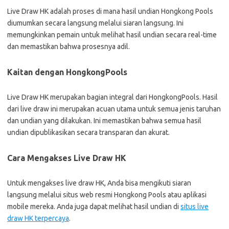
Live Draw HK adalah proses di mana hasil undian Hongkong Pools
diumumkan secara langsung melalui siaran langsung. Ini
memungkinkan pemain untuk melihat hasil undian secara real-time
dan memastikan bahwa prosesnya adil.
Kaitan dengan HongkongPools
Live Draw HK merupakan bagian integral dari HongkongPools. Hasil
dari live draw ini merupakan acuan utama untuk semua jenis taruhan
dan undian yang dilakukan. Ini memastikan bahwa semua hasil
undian dipublikasikan secara transparan dan akurat.
Cara Mengakses Live Draw HK
Untuk mengakses live draw HK, Anda bisa mengikuti siaran
langsung melalui situs web resmi Hongkong Pools atau aplikasi
mobile mereka. Anda juga dapat melihat hasil undian di
situs live
draw HK terpercaya
.