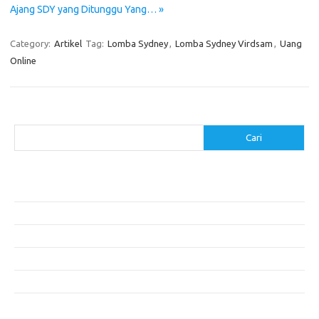
Ajang SDY yang Ditunggu Yang… »
Category:
Artikel
Tag:
Lomba Sydney
,
Lomba Sydney Virdsam
,
Uang
Online
Cari
Cari
Pos-pos Terbaru
Cara Membuat Tempat Lilin dari Barang Bekas
Gaya Vintage di Media Sosial: Mengabadikan Momen Retro
Menjelajahi Barang Antik: Perjalanan Melalui Waktu
Perjalanan Tanggung Jawab: Tren Wisata Berkelanjutan
Tips Menata Furniture agar Ruangan Terlihat Rapi dan Teratur
Komentar Terbaru