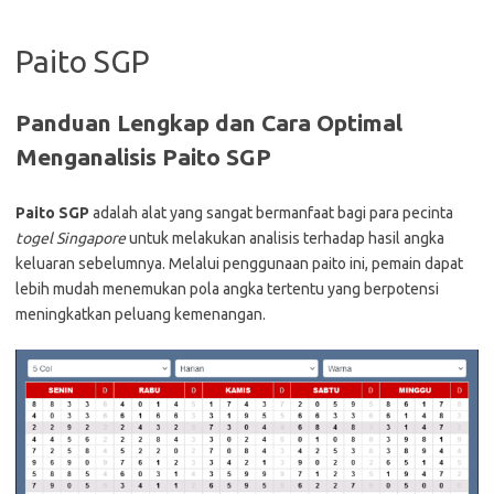
Paito SGP
Panduan Lengkap dan Cara Optimal
Menganalisis Paito SGP
Paito SGP
adalah alat yang sangat bermanfaat bagi para pecinta
togel Singapore
untuk melakukan analisis terhadap hasil angka
keluaran sebelumnya. Melalui penggunaan paito ini, pemain dapat
lebih mudah menemukan pola angka tertentu yang berpotensi
meningkatkan peluang kemenangan.